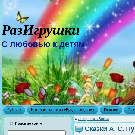
РазИгрушки
С любовью к детям
Рубрики
Интернет-магазин «Вундеркиндики»
Главная
О с
«
Интервью с Богом
Поиск по сайту
Сказки А. С. П