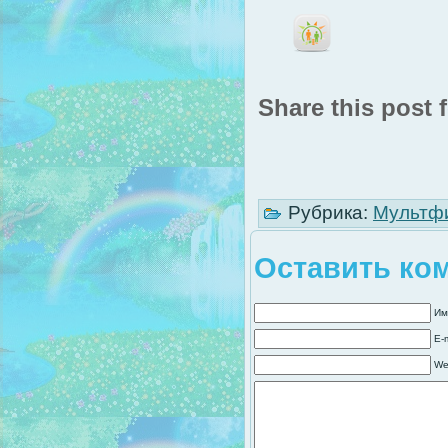
Share this post f
Рубрика:
Мультф
Оставить ко
Им
E-
We