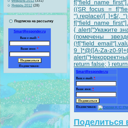
Февраль 2012
(331)
f["field_name_first
Январь 2012
(28)
((SR_focus = f["fiel
'').replace(/[ ]+$/,
Подписка на рассылку
f["field_name_first"].
{ alert("Укажите 
SmartResponder.ru
(помечены звездо
Ваш e-mail:
*
(!f["field_email"].v
9_]*@([A-Za-z0-9]
Ваше имя:
*
alert("Некорректный
return false; } return
Подписчиков:
SmartResponder.ru
Ваш e-mail:
*
Ваше имя:
*
Подписчиков:
Поделиться в