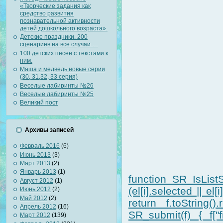
«Творческие задания как
средство развития
познавательной активности
детей дошкольного возраста».
Детские праздники. 200
сценариев на все случаи …
100 детских песен с текстами к
ним.
Маша и медведь новые серии
(30, 31,32, 33 серия)
Веселые лабиринты №26
Веселые лабиринты №25
Великий пост
Архивы записей
Февраль 2016
(6)
Июнь 2013
(3)
Март 2013
(2)
Январь 2013
(1)
function SR_IsListS
Август 2012
(1)
(el[i].selected || el
Июнь 2012
(2)
Май 2012
(2)
return f.toString().
Апрель 2012
(16)
SR_submit(f) { f["f
Март 2012
(139)