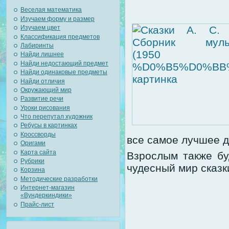
Веселая математика
Изучаем форму и размер
Изучаем цвет
Классификация предметов
Лабиринты
Найди лишнее
Найди недостающий предмет
Найди одинаковые предметы
Найди отличия
Окружающий мир
Развитие речи
Уроки рисования
Что перепутал художник
Ребусы в картинках
Кроссворды
все самое лучшее д
Оригами
Карта сайта
Взрослым также бу
Рубрики
чудесный мир сказк
Корзина
Методические разработки
Интернет-магазин
«Вундеркиндики»
Прайс-лист