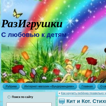
РазИгрушки
С любовью к детям
Рубрики
Интернет-магазин «Вундеркиндики»
Главная
О с
«
Как научить ребёнка правильно 
Поиск по сайту
Кит и Кот. Сти