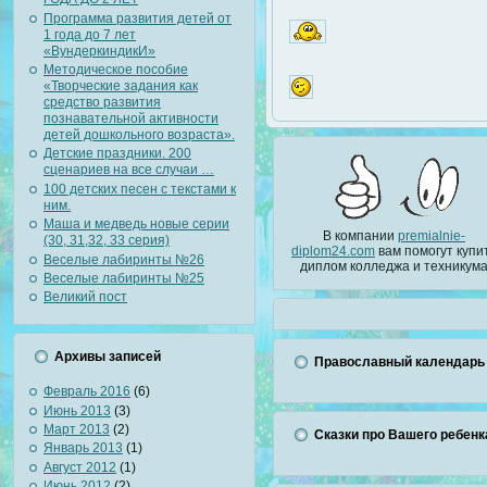
Программа развития детей от
1 года до 7 лет
«ВундеркиндикИ»
Методическое пособие
«Творческие задания как
средство развития
познавательной активности
детей дошкольного возраста».
Детские праздники. 200
сценариев на все случаи …
100 детских песен с текстами к
ним.
Маша и медведь новые серии
В компании
premialnie-
(30, 31,32, 33 серия)
diplom24.com
вам помогут купи
Веселые лабиринты №26
диплом колледжа и техникум
Веселые лабиринты №25
Великий пост
Архивы записей
Православный календарь
Февраль 2016
(6)
Июнь 2013
(3)
Март 2013
(2)
Сказки про Вашего ребенк
Январь 2013
(1)
Август 2012
(1)
Июнь 2012
(2)