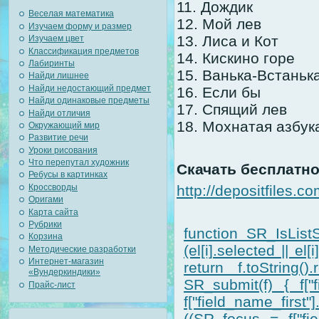
11. Дождик
Веселая математика
12. Мой лев
Изучаем форму и размер
13. Лиса и Кот
Изучаем цвет
Классификация предметов
14. Кискино горе
Лабиринты
15. Ванька-Встаньк
Найди лишнее
Найди недостающий предмет
16. Если бы
Найди одинаковые предметы
17. Спящий лев
Найди отличия
18. Мохнатая азбук
Окружающий мир
Развитие речи
Уроки рисования
Что перепутал художник
Скачать бесплатн
Ребусы в картинках
Кроссворды
http://depositfiles.c
Оригами
Карта сайта
Рубрики
function SR_IsListS
Корзина
(el[i].selected || el
Методические разработки
Интернет-магазин
return f.toString().
«Вундеркиндики»
SR_submit(f) { f["f
Прайс-лист
f["field_name_first
((SR_focus = f["fiel