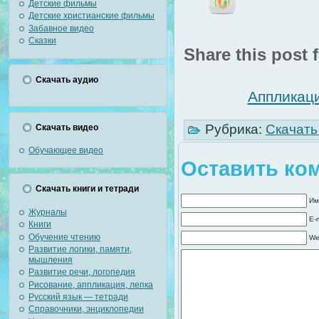
Детские фильмы
Детские христианские фильмы
Забавное видео
Сказки
Share this post f
Скачать аудио
Аппликаци
Рубрика:
Скачать
Скачать видео
Обучающее видео
Оставить ко
Скачать книги и тетради
Им
Журналы
E-
Книги
Обучение чтению
We
Развитие логики, памяти,
мышления
Развитие речи, логопедия
Рисование, аппликация, лепка
Русский язык — тетради
Справочники, энциклопедии