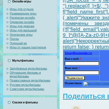
Онлайн-игры
'').replace(/[ ]+$/,
Игры для отдыха
f["field_name_first"].
Развивающие игры
{ alert("Укажите 
Раскраски-онлайн
Одевалки-онлайн
(помечены звездо
Игры для девочек
(!f["field_email"].v
Игры для малышей
9_]*@([A-Za-z0-9]
Логические игры
Пазлы
alert("Некорректный
Порешай-ка
return false; } return
Игры от наших партнеров
SmartResponder.ru
Ваш e-mail:
*
Мультфильмы
Ваше имя:
*
Зарубежные мультфильмы
Обучающие фильмы и
мультфильмы
Православные мультфильмы
Подписчиков:
Русские мультфильмы
Советские мультфильмы
Поделиться в
Сказки и фильмы