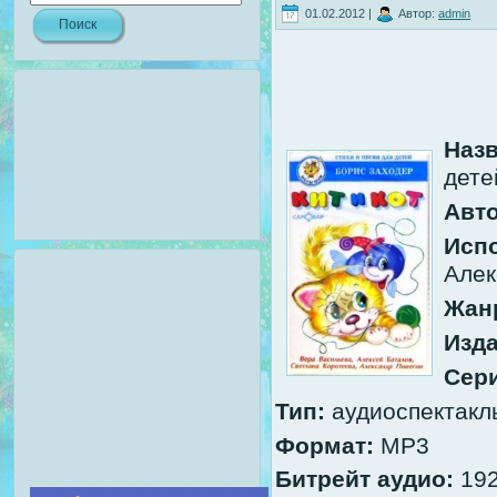
01.02.2012 |
Автор:
admin
Наз
дете
Авто
Исп
Алек
Жан
Изда
Сер
Тип:
аудиоспектакл
Формат:
MP3
Битрейт аудио:
192