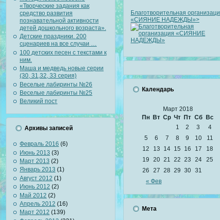
«Творческие задания как
Благотворительная организац
средство развития
«СИЯНИЕ НАДЕЖДЫ»>
познавательной активности
детей дошкольного возраста».
Детские праздники. 200
сценариев на все случаи …
100 детских песен с текстами к
ним.
Маша и медведь новые серии
(30, 31,32, 33 серия)
Веселые лабиринты №26
Календарь
Веселые лабиринты №25
Великий пост
Март 2018
Пн
Вт
Ср
Чт
Пт
Сб
Вс
1
2
3
4
Архивы записей
5
6
7
8
9
10
11
Февраль 2016
(6)
12
13
14
15
16
17
18
Июнь 2013
(3)
19
20
21
22
23
24
25
Март 2013
(2)
Январь 2013
(1)
26
27
28
29
30
31
Август 2012
(1)
« Фев
Июнь 2012
(2)
Май 2012
(2)
Апрель 2012
(16)
Мета
Март 2012
(139)