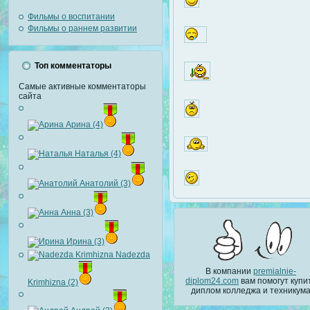
Фильмы о воспитании
Фильмы о раннем развитии
Топ комментаторы
Самые активные комментаторы
сайта
Арина (4)
Наталья (4)
Анатолий (3)
Анна (3)
Ирина (3)
Nadezda
В компании
premialnie-
diplom24.com
вам помогут купи
Krimhizna (2)
диплом колледжа и техникум