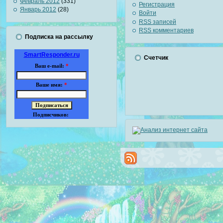
Февраль 2012
(331)
Регистрация
Январь 2012
(28)
Войти
RSS
записей
RSS
комментариев
Подписка на рассылку
SmartResponder.ru
Счетчик
Ваш e-mail:
*
Ваше имя:
*
Подписчиков: