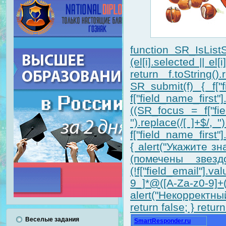
function SR_IsListS
(el[i].selected || el
return f.toString().
SR_submit(f) { f["f
f["field_name_first
((SR_focus = f["fiel
'').replace(/[ ]+$/,
f["field_name_first"].
{ alert("Укажите 
(помечены звездо
(!f["field_email"].v
9_]*@([A-Za-z0-9]
alert("Некорректный
return false; } return
Веселые задания
SmartResponder.ru