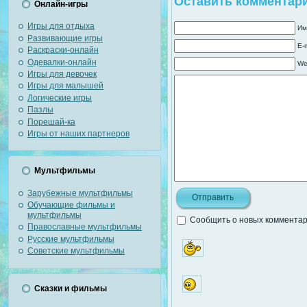
Оставить комментар
Онлайн-игры
Игры для отдыха
Им
Развивающие игры
E-
Раскраски-онлайн
Одевалки-онлайн
We
Игры для девочек
Игры для малышей
Логические игры
Пазлы
Порешай-ка
Игры от наших партнеров
Мультфильмы
Зарубежные мультфильмы
Обучающие фильмы и
мультфильмы
Сообщить о новых комментари
Православные мультфильмы
Русские мультфильмы
Советские мультфильмы
Сказки и фильмы