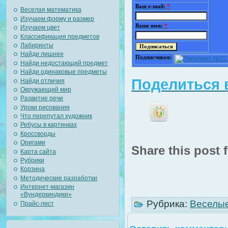
Ваш e-mail:
*
Веселая математика
Изучаем форму и размер
Ваше имя:
*
Изучаем цвет
Классификация предметов
Лабиринты
Найди лишнее
Подписчиков:
Найди недостающий предмет
Найди одинаковые предметы
Поделиться в
Найди отличия
Окружающий мир
Развитие речи
Уроки рисования
Что перепутал художник
Ребусы в картинках
Кроссворды
Оригами
Share this post f
Карта сайта
Рубрики
Корзина
Методические разработки
Интернет-магазин
«Вундеркиндики»
Рубрика:
Веселые
Прайс-лист