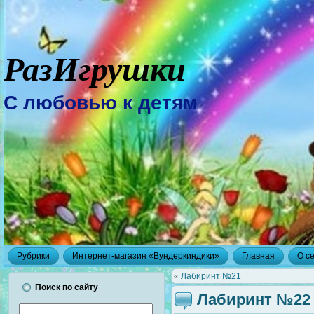
РазИгрушки
С любовью к детям
Рубрики
Интернет-магазин «Вундеркиндики»
Главная
О с
«
Лабиринт №21
Поиск по сайту
Лабиринт №22