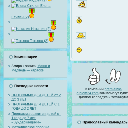
Андрей (2)
Елена
Стилен (2)
Наталия (2)
Татьяна (2)
Комментарии
Амира
к записи
Маша и
Медведь — караоке
Последние новости
В компании
premialnie-
diplom24.com
вам помогут купи
ПРОГРАММА ДЛЯ ДЕТЕЙ от 2
диплом колледжа и техникум
ДО 3 ЛЕТ
ПРОГРАММА ДЛЯ ДЕТЕЙ С 1
ГОДА ДО 2 ЛЕТ
Программа развития детей от
1 года до 7 лет
«ВундеркиндикИ»
Православный календарь
Методическое пособие