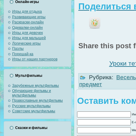
Онлайн-игры
Поделиться в
Игры для отдыха
Развивающие игры
Раскраски-онлайн
Одевалки-онлайн
Игры для девочек
Игры для малышей
Логические игры
Share this post f
Пазлы
Порешай-ка
Игры от наших партнеров
Уроки те
Мультфильмы
Рубрика:
Веселы
предмет
Зарубежные мультфильмы
Обучающие фильмы и
мультфильмы
Оставить ко
Православные мультфильмы
Русские мультфильмы
Советские мультфильмы
Им
E-
Сказки и фильмы
We