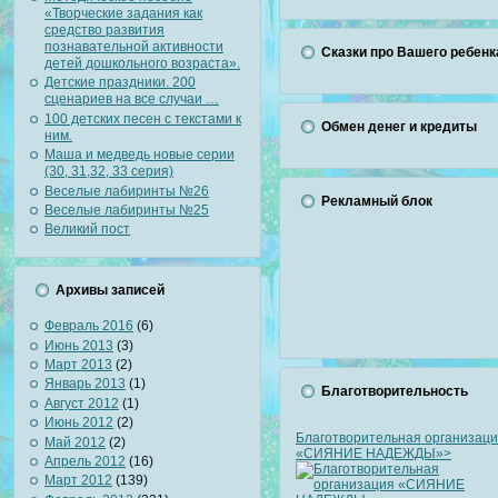
«Творческие задания как
средство развития
познавательной активности
Сказки про Вашего ребенк
детей дошкольного возраста».
Детские праздники. 200
сценариев на все случаи …
100 детских песен с текстами к
Обмен денег и кредиты
ним.
Маша и медведь новые серии
(30, 31,32, 33 серия)
Веселые лабиринты №26
Рекламный блок
Веселые лабиринты №25
Великий пост
Архивы записей
Февраль 2016
(6)
Июнь 2013
(3)
Март 2013
(2)
Январь 2013
(1)
Благотворительность
Август 2012
(1)
Июнь 2012
(2)
Благотворительная организац
Май 2012
(2)
«СИЯНИЕ НАДЕЖДЫ»>
Апрель 2012
(16)
Март 2012
(139)