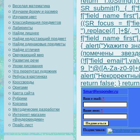
return f.toString().
Веселая математика
SR_submit(f) { f["f
Изучаем форму и размер
f["field_name_first
Изучаем цвет
((SR_focus = f["fiel
Классификация предметов
Лабиринты
'').replace(/[ ]+$/,
Найди лишнее
f["field_name_first"].
Найди недостающий предмет
{ alert("Укажите 
Найди одинаковые предметы
Найди отличия
(помечены звездо
Окружающий мир
(!f["field_email"].v
Развитие речи
Уроки рисования
9_]*@([A-Za-z0-9]
Что перепутал художник
alert("Некорректный
Ребусы в картинках
return false; } return
Кроссворды
Оригами
SmartResponder.ru
Карта сайта
Рубрики
Ваш e-mail:
*
Корзина
Методические разработки
Ваше имя:
*
Интернет-магазин
«Вундеркиндики»
Прайс-лист
Подписчиков: