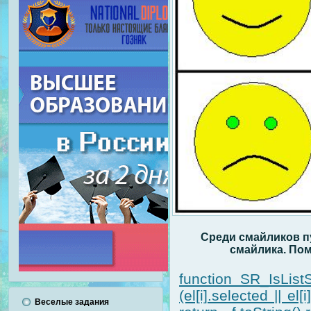
Среди смайликов пу
смайлика. Пом
function SR_IsListS
(el[i].selected || el
Веселые задания