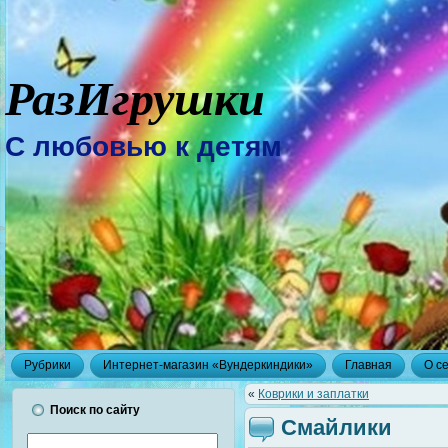
РазИгрушки
С любовью к детям
Рубрики
Интернет-магазин «Вундеркиндики»
Главная
О с
«
Коврики и заплатки
Поиск по сайту
Смайлики