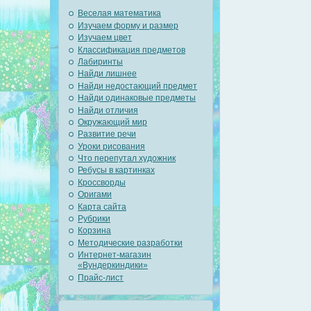
Веселая математика
Изучаем форму и размер
Изучаем цвет
Классификация предметов
Лабиринты
Найди лишнее
Найди недостающий предмет
Найди одинаковые предметы
Найди отличия
Окружающий мир
Развитие речи
Уроки рисования
Что перепутал художник
Ребусы в картинках
Кроссворды
Оригами
Карта сайта
Рубрики
Корзина
Методические разработки
Интернет-магазин
«Вундеркиндики»
Прайс-лист