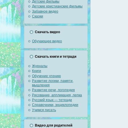
Детские фильмы
Детские христианские фильмы
Забавное видео
Сказки
Скачать видео
Обучающее видео
Скачать книги и тетради
Журналы
Книги
Обучение чтению
Развитие логики, памяти,
мышления
Развитие речи, логопедия
Рисование, аппликация, лепка
Русский язык — тетради
Справочники, энциклопедии
Учимся писать
Видео для родителей