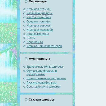
Онлайн-игры
Игры для отдыха
Развивающие игры
Раскраски-онлайн
Одевалки-онлайн
Игры для девочек
Игры для малышей
Логические игры
Пазлы
Порешай-ка
Игры от наших партнеров
Мультфильмы
Зарубежные мультфильмы
Обучающие фильмы и
мультфильмы
Православные мультфильмы
Русские мультфильмы
Советские мультфильмы
Сказки и фильмы