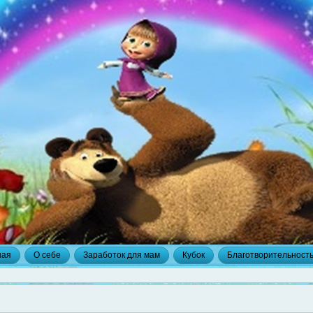
ная
О себе
Заработок для мам
Кубок
Благотворительност