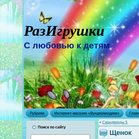
РазИгрушки
С любовью к детям
Рубрики
Интернет-магазин «Вундеркиндики»
Глав
«
Скандворды 5
Поиск по сайту
Щенок