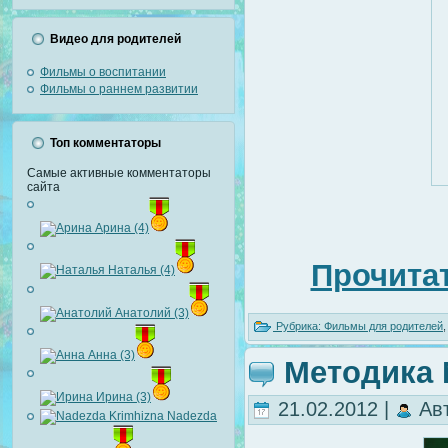
Видео для родителей
Фильмы о воспитании
Фильмы о раннем развитии
Топ комментаторы
Самые активные комментаторы
сайта
Арина (4)
Прочитат
Наталья (4)
Анатолий (3)
Рубрика:
Фильмы для родителей
Анна (3)
Методика 
Ирина (3)
21.02.2012 |
Ав
Nadezda