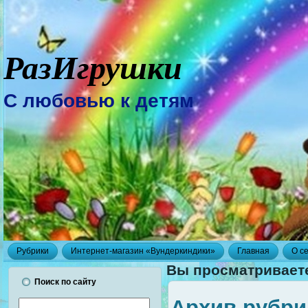
РазИгрушки
С любовью к детям
Рубрики
Интернет-магазин «Вундеркиндики»
Главная
О с
Вы просматриваете
Поиск по сайту
Архив рубри