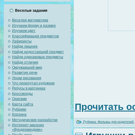
Веселые задания
Веселая математика
Изучаем форму и размер
Изучаем цвет
Классификация предметов
Лабиринты
Найди лишнее
Найди недостающий предмет
Найди одинаковые предметы
Найди отличия
Окружающий мир
Развитие речи
Уроки рисования
Что перепутал художник
Ребусы в картинках
Кроссворды
Оригами
Прочитать о
Карта сайта
Рубрики
Корзина
Методические разработки
Рубрика:
Фильмы для родителей
Интернет-магазин
«Вундеркиндики»
Прайс-лист