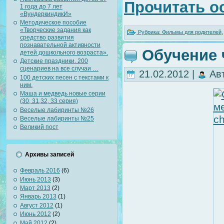
Прочитать о
1 года до 7 лет
«ВундеркиндикИ»
Методическое пособие
«Творческие задания как
Рубрика:
Фильмы для родителей
средство развития
познавательной активности
Обучение 
детей дошкольного возраста».
Детские праздники. 200
сценариев на все случаи …
21.02.2012 |
Ав
100 детских песен с текстами к
ним.
Маша и медведь новые серии
(30, 31,32, 33 серия)
Веселые лабиринты №26
Веселые лабиринты №25
Великий пост
Архивы записей
Февраль 2016
(6)
Июнь 2013
(3)
Март 2013
(2)
Январь 2013
(1)
Август 2012
(1)
Июнь 2012
(2)
Май 2012
(2)