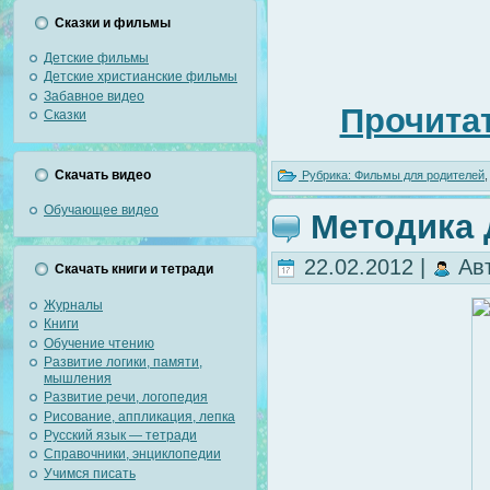
Сказки и фильмы
Детские фильмы
Детские христианские фильмы
Забавное видео
Прочитат
Сказки
Скачать видео
Рубрика:
Фильмы для родителей
Обучающее видео
Методика
22.02.2012 |
Ав
Скачать книги и тетради
Журналы
Книги
Обучение чтению
Развитие логики, памяти,
мышления
Развитие речи, логопедия
Рисование, аппликация, лепка
Русский язык — тетради
Справочники, энциклопедии
Учимся писать