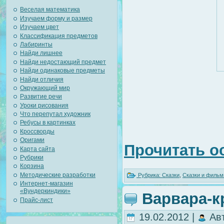
Веселая математика
Изучаем форму и размер
Изучаем цвет
Классификация предметов
Лабиринты
Найди лишнее
Найди недостающий предмет
Найди одинаковые предметы
Найди отличия
Окружающий мир
Развитие речи
Уроки рисования
Что перепутал художник
Ребусы в картинках
Кроссворды
Оригами
Прочитать о
Карта сайта
Рубрики
Корзина
Методические разработки
Рубрика:
Сказки
,
Сказки и фильм
Интернет-магазин
«Вундеркиндики»
Варвара-кр
Прайс-лист
19.02.2012 |
Ав