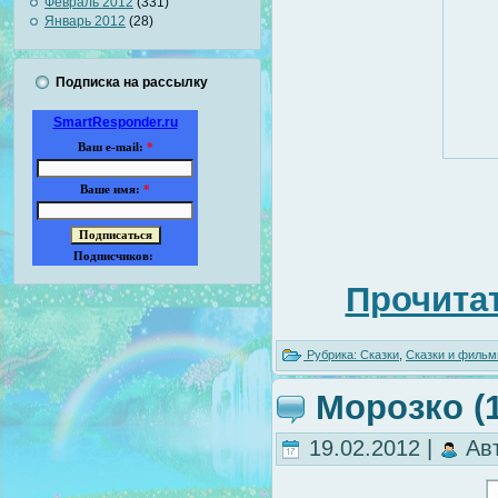
Февраль 2012
(331)
Январь 2012
(28)
Подписка на рассылку
SmartResponder.ru
Ваш e-mail:
*
Ваше имя:
*
Подписчиков:
Прочитат
Рубрика:
Сказки
,
Сказки и фильм
Морозко (1
19.02.2012 |
Ав