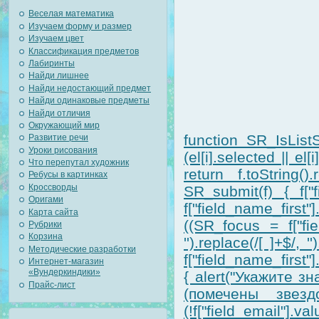
Веселая математика
Изучаем форму и размер
Изучаем цвет
Классификация предметов
Лабиринты
Найди лишнее
Найди недостающий предмет
Найди одинаковые предметы
Найди отличия
Окружающий мир
function SR_IsListS
Развитие речи
Уроки рисования
(el[i].selected || el
Что перепутал художник
return f.toString().
Ребусы в картинках
Кроссворды
SR_submit(f) { f["f
Оригами
f["field_name_first
Карта сайта
((SR_focus = f["fiel
Рубрики
Корзина
'').replace(/[ ]+$/,
Методические разработки
f["field_name_first"].
Интернет-магазин
«Вундеркиндики»
{ alert("Укажите 
Прайс-лист
(помечены звездо
(!f["field_email"].v