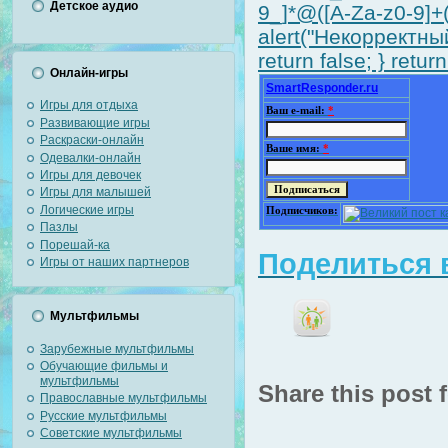
Детское аудио
9_]*@([A-Za-z0-9]
alert("Некорректный
return false; } return
Онлайн-игры
SmartResponder.ru
Игры для отдыха
Ваш e-mail:
*
Развивающие игры
Раскраски-онлайн
Ваше имя:
*
Одевалки-онлайн
Игры для девочек
Игры для малышей
Логические игры
Подписчиков:
Пазлы
Порешай-ка
Поделиться в
Игры от наших партнеров
Мультфильмы
Зарубежные мультфильмы
Обучающие фильмы и
мультфильмы
Share this post f
Православные мультфильмы
Русские мультфильмы
Советские мультфильмы