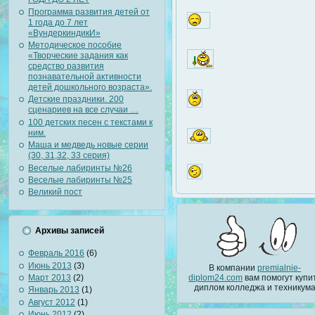
Программа развития детей от
1 года до 7 лет
«ВундеркиндикИ»
Методическое пособие
«Творческие задания как
средство развития
познавательной активности
детей дошкольного возраста».
Детские праздники. 200
сценариев на все случаи …
100 детских песен с текстами к
ним.
Маша и медведь новые серии
(30, 31,32, 33 серия)
Веселые лабиринты №26
Веселые лабиринты №25
Великий пост
Архивы записей
Февраль 2016
(6)
Июнь 2013
(3)
В компании
premialnie-
Март 2013
(2)
diplom24.com
вам помогут купи
диплом колледжа и техникум
Январь 2013
(1)
Август 2012
(1)
Июнь 2012
(2)