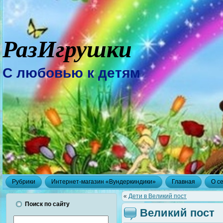
РазИгрушки
С любовью к детям
Рубрики
Интернет-магазин «Вундеркиндики»
Главная
О с
«
Дети в Великий пост
Поиск по сайту
Великий пост