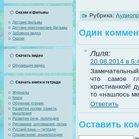
Сказки и фильмы
Рубрика:
Аудиоп
Детские фильмы
Детские христианские фильмы
Один коммен
Забавное видео
Сказки
Лиля:
Скачать видео
20.08.2014 в 5:
Обучающее видео
Замечательный 
что самое г
Скачать книги и тетради
христианкой! д
Журналы
то «нашлось ме
Книги
Ответить
Обучение чтению
Развитие логики, памяти,
мышления
Развитие речи, логопедия
Оставить ко
Рисование, аппликация, лепка
Русский язык — тетради
Справочники, энциклопедии
Им