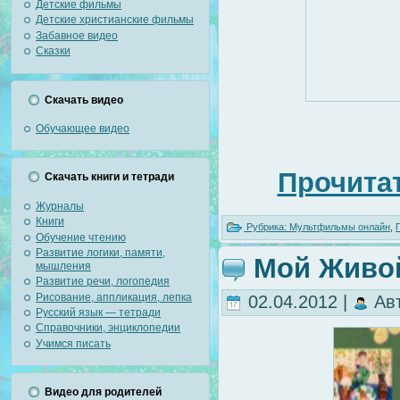
Детские фильмы
Детские христианские фильмы
Забавное видео
Сказки
Скачать видео
Обучающее видео
Прочитат
Скачать книги и тетради
Журналы
Книги
Рубрика:
Мультфильмы онлайн
,
Обучение чтению
Развитие логики, памяти,
Мой Живо
мышления
Развитие речи, логопедия
Рисование, аппликация, лепка
02.04.2012 |
Ав
Русский язык — тетради
Справочники, энциклопедии
Учимся писать
Видео для родителей