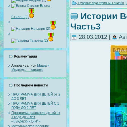
Андрей (2)
Рубрика:
Мультфильмы онлайн
,
Елена
Истории В
Стилен (2)
Часть3
Наталия (2)
28.03.2012 |
Ав
Татьяна (2)
Комментарии
Амира
к записи
Маша и
Медведь — караоке
Последние новости
ПРОГРАММА ДЛЯ ДЕТЕЙ от 2
ДО 3 ЛЕТ
ПРОГРАММА ДЛЯ ДЕТЕЙ С 1
ГОДА ДО 2 ЛЕТ
Программа развития детей от
1 года до 7 лет
«ВундеркиндикИ»
Методическое пособие