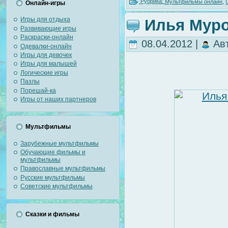
Рубрика:
Мультфильмы онлайн
,
Онлайн-игры
Игры для отдыха
Илья Муро
Развивающие игры
Раскраски-онлайн
08.04.2012 |
Ав
Одевалки-онлайн
Игры для девочек
Игры для малышей
Логические игры
Пазлы
Порешай-ка
Игры от наших партнеров
Мультфильмы
Зарубежные мультфильмы
Обучающие фильмы и
мультфильмы
Православные мультфильмы
Русские мультфильмы
Советские мультфильмы
Сказки и фильмы