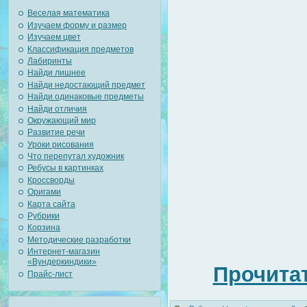
Веселая математика
Изучаем форму и размер
Изучаем цвет
Классификация предметов
Лабиринты
Найди лишнее
Найди недостающий предмет
Найди одинаковые предметы
Найди отличия
Окружающий мир
Развитие речи
Уроки рисования
Что перепутал художник
Ребусы в картинках
Кроссворды
Оригами
Карта сайта
Рубрики
Корзина
Методические разработки
Интернет-магазин
«Вундеркиндики»
Прочитат
Прайс-лист