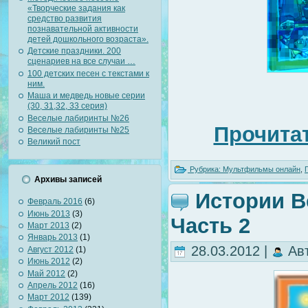
«Творческие задания как
средство развития
познавательной активности
детей дошкольного возраста».
Детские праздники. 200
сценариев на все случаи …
100 детских песен с текстами к
ним.
Маша и медведь новые серии
(30, 31,32, 33 серия)
Веселые лабиринты №26
Прочитат
Веселые лабиринты №25
Великий пост
Рубрика:
Мультфильмы онлайн
,
Архивы записей
Истории В
Февраль 2016
(6)
Июнь 2013
(3)
Часть 2
Март 2013
(2)
Январь 2013
(1)
28.03.2012 |
Ав
Август 2012
(1)
Июнь 2012
(2)
Май 2012
(2)
Апрель 2012
(16)
Март 2012
(139)