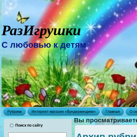
РазИгрушки
С любовью к детям
Рубрики
Интернет-магазин «Вундеркиндики»
Главная
О с
Вы просматривает
Поиск по сайту
Архив рубр