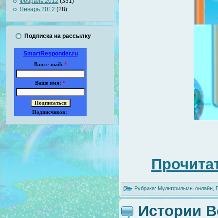
Февраль 2012
(331)
Январь 2012
(28)
Подписка на рассылку
SmartResponder.ru
Ваш e-mail:
*
Ваше имя:
*
Подписчиков:
Прочитат
Рубрика:
Мультфильмы онлайн
,
Истории В