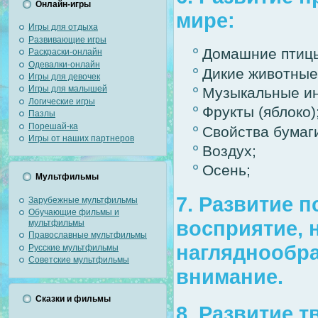
Онлайн-игры
мире:
Игры для отдыха
Развивающие игры
Домашние птицы 
Раскраски-онлайн
Одевалки-онлайн
Дикие животные 
Игры для девочек
Игры для малышей
Музыкальные ин
Логические игры
Фрукты (яблоко)
Пазлы
Порешай-ка
Свойства бумаг
Игры от наших партнеров
Воздух;
Осень;
Мультфильмы
7. Развитие 
Зарубежные мультфильмы
Обучающие фильмы и
восприятие, 
мультфильмы
Православные мультфильмы
нагляднообра
Русские мультфильмы
Советские мультфильмы
внимание.
Сказки и фильмы
8. Развитие 