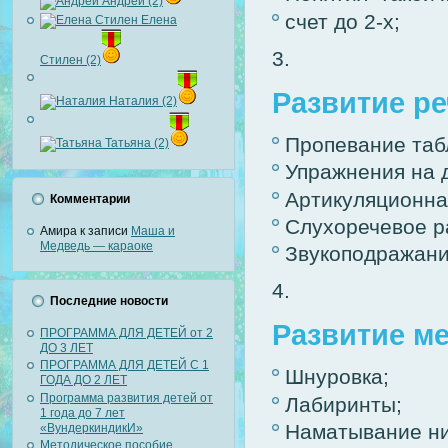
Андрей (2)
счет до 2-х;
Елена
Стилен (2)
Развитие ре
Наталия (2)
Пропевание таб
Татьяна (2)
Упражнения на 
Артикуляционная
Комментарии
Слухоречевое ра
Амира
к записи
Маша и
Медведь — караоке
Звукоподражани
Последние новости
Развитие ме
ПРОГРАММА ДЛЯ ДЕТЕЙ от 2
ДО 3 ЛЕТ
ПРОГРАММА ДЛЯ ДЕТЕЙ С 1
Шнуровка;
ГОДА ДО 2 ЛЕТ
Программа развития детей от
Лабиринты;
1 года до 7 лет
Наматывание ни
«ВундеркиндикИ»
Методическое пособие