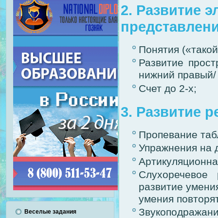
2. Развитие 
представлени
Понятия («такой
Развитие прост
нижний правый/ 
Счет до 2-х;
3. Развитие р
Пропевание таб
Упражнения на 
Артикуляционна
Слухоречевое 
развитие умени
умения повторят
Звукоподражани
Веселые задания