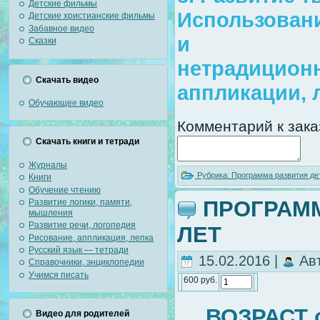
Детские фильмы
Использован
Детские христианские фильмы
Забавное видео
и
Сказки
нетрадиционн
Скачать видео
аппликации, 
Обучающее видео
Комментарий к зака
Скачать книги и тетради
Журналы
Рубрика:
Программа развития де
Книги
Обучение чтению
ПРОГРАММ
Развитие логики, памяти,
мышления
Развитие речи, логопедия
ЛЕТ
Рисование, аппликация, лепка
Русский язык — тетради
15.02.2016 |
Ав
Справочники, энциклопедии
Учимся писать
600 руб.
ВОЗРАСТ о
Видео для родителей