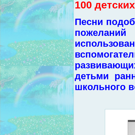
100 детских
Песни подоб
пожеланий
исполь
вспомогате
развивающих
детьми ран
школьного в