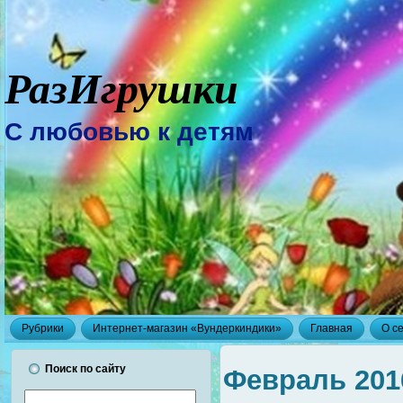
РазИгрушки
С любовью к детям
Рубрики
Интернет-магазин «Вундеркиндики»
Главная
О с
Поиск по сайту
Февраль 201