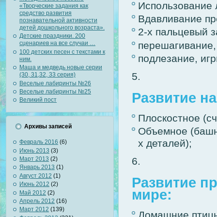
Использование л
«Творческие задания как
средство развития
Вдавливание пр
познавательной активности
детей дошкольного возраста».
2-х пальцевый з
Детские праздники. 200
перешагивание,
сценариев на все случаи …
100 детских песен с текстами к
подлезание, игр
ним.
Маша и медведь новые серии
(30, 31,32, 33 серия)
Веселые лабиринты №26
Веселые лабиринты №25
Развитие н
Великий пост
Плоскостное (сч
Архивы записей
Объемное (башня
х деталей);
Февраль 2016
(6)
Июнь 2013
(3)
Март 2013
(2)
Январь 2013
(1)
Август 2012
(1)
Развитие п
Июнь 2012
(2)
мире:
Май 2012
(2)
Апрель 2012
(16)
Март 2012
(139)
Домашние птицы 