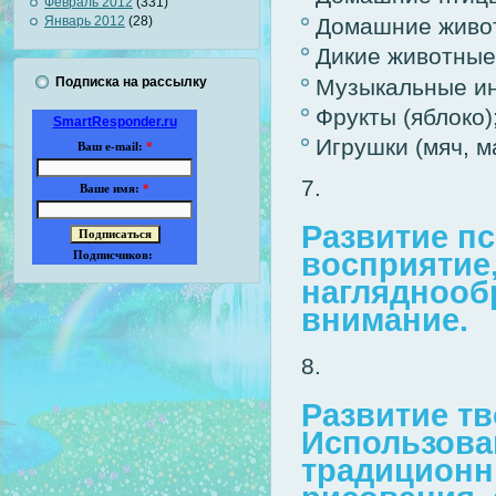
Февраль 2012
(331)
Домашние животн
Январь 2012
(28)
Дикие животные 
Подписка на рассылку
Музыкальные ин
Фрукты (яблоко)
SmartResponder.ru
Игрушки (мяч, м
Ваш e-mail:
*
Ваше имя:
*
Развитие п
восприятие
Подписчиков:
нагляднооб
внимание.
Развитие тв
Использова
традиционн