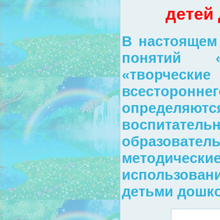
детей
В настоящем
понятий «п
«творческ
всестороннег
определяют
воспитате
образоват
методич
использовани
детьми дошко