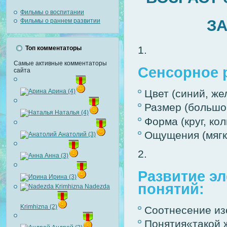
Фильмы о воспитании
ЗА
Фильмы о раннем развитии
Топ комментаторы
Самые активные комментаторы
Сенсорное 
сайта
Арина (4)
Цвет (синий, же
Размер (большой
Наталья (4)
Форма (круг, кол
Ощущения (мягк
Анатолий (3)
Анна (3)
Развитие э
Ирина (3)
понятий:
Nadezda
Krimhizna (2)
Соотнесение из
Понятия«такой 