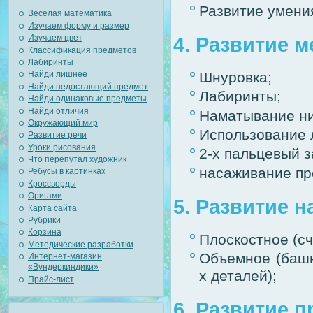
Развитие умени
Веселая математика
Изучаем форму и размер
4. Развитие 
Изучаем цвет
Классификация предметов
Лабиринты
Шнуровка;
Найди лишнее
Найди недостающий предмет
Лабиринты;
Найди одинаковые предметы
Найди отличия
Наматывание ни
Окружающий мир
Использование л
Развитие речи
Уроки рисования
2-х пальцевый з
Что перепутал художник
насаживание пре
Ребусы в картинках
Кроссворды
Оригами
5. Развитие 
Карта сайта
Рубрики
Корзина
Плоскостное (сч
Методические разработки
Объемное (башня
Интернет-магазин
«Вундеркиндики»
х деталей);
Прайс-лист
6. Развитие 