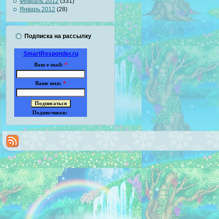
Февраль 2012
(331)
Январь 2012
(28)
Подписка на рассылку
SmartResponder.ru
Ваш e-mail:
*
Ваше имя:
*
Подписчиков: