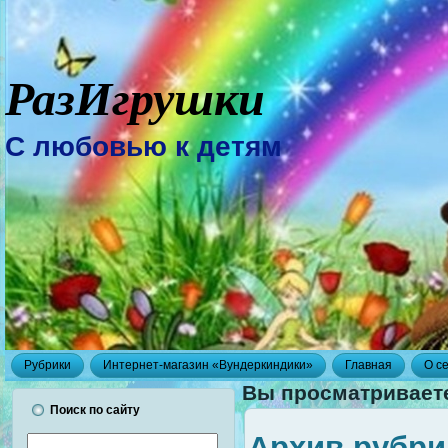
РазИгрушки
С любовью к детям
Рубрики
Интернет-магазин «Вундеркиндики»
Главная
О с
Вы просматривает
Поиск по сайту
Архив рубри