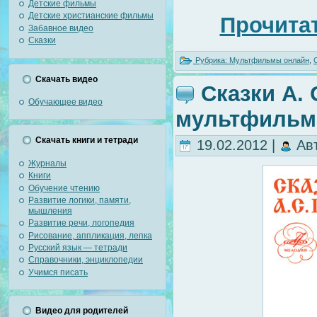
Детские фильмы
Детские христианские фильмы
Прочитат
Забавное видео
Сказки
Рубрика:
Мультфильмы онлайн
,
Скачать видео
Сказки А.
Обучающее видео
мультфильмо
Скачать книги и тетради
19.02.2012 |
Ав
Журналы
Книги
Обучение чтению
Развитие логики, памяти,
мышления
Развитие речи, логопедия
Рисование, аппликация, лепка
Русский язык — тетради
Справочники, энциклопедии
Учимся писать
Видео для родителей