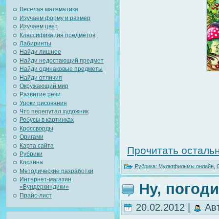
Веселая математика
Изучаем форму и размер
Изучаем цвет
Классификация предметов
Лабиринты
Найди лишнее
Найди недостающий предмет
Найди одинаковые предметы
Найди отличия
Окружающий мир
Развитие речи
Уроки рисования
Что перепутал художник
Ребусы в картинках
Кроссворды
Оригами
Карта сайта
Прочитать остальн
Рубрики
Корзина
Рубрика:
Мультфильмы онлайн
,
Методические разработки
Интернет-магазин
Ну, погоди
«Вундеркиндики»
Прайс-лист
20.02.2012 |
Ав