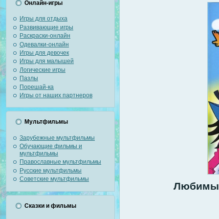
Онлайн-игры
Игры для отдыха
Развивающие игры
Раскраски-онлайн
Одевалки-онлайн
Игры для девочек
Игры для малышей
Логические игры
Пазлы
Порешай-ка
Игры от наших партнеров
Мультфильмы
Зарубежные мультфильмы
Обучающие фильмы и
мультфильмы
Православные мультфильмы
Русские мультфильмы
Советские мультфильмы
Любимый
Сказки и фильмы