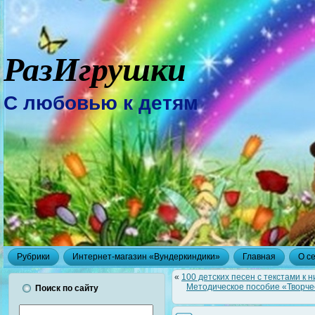
РазИгрушки
С любовью к детям
Рубрики
Интернет-магазин «Вундеркиндики»
Главная
О с
«
100 детских песен с текстами к н
Методическое пособие «Творчес
Поиск по сайту