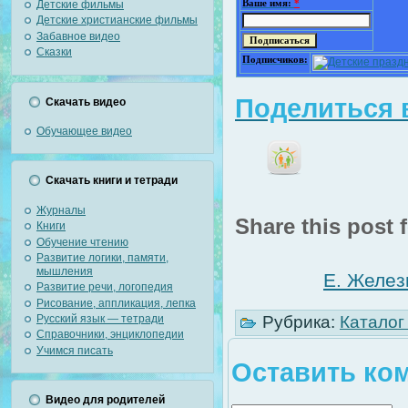
Детские фильмы
Ваше имя:
*
Детские христианские фильмы
Забавное видео
Сказки
Подписчиков:
Поделиться в
Скачать видео
Обучающее видео
Скачать книги и тетради
Журналы
Share this post f
Книги
Обучение чтению
Развитие логики, памяти,
мышления
Е. Желез
Развитие речи, логопедия
Рисование, аппликация, лепка
Рубрика:
Каталог
Русский язык — тетради
Справочники, энциклопедии
Учимся писать
Оставить ко
Видео для родителей