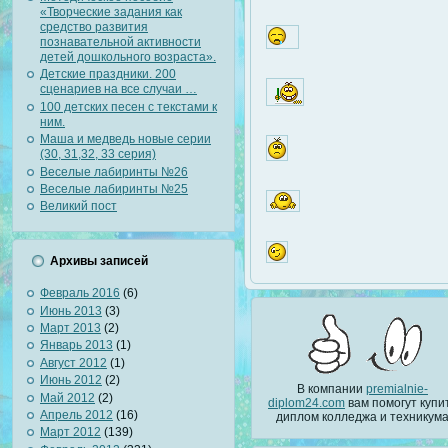
«Творческие задания как
средство развития
познавательной активности
детей дошкольного возраста».
Детские праздники. 200
сценариев на все случаи …
100 детских песен с текстами к
ним.
Маша и медведь новые серии
(30, 31,32, 33 серия)
Веселые лабиринты №26
Веселые лабиринты №25
Великий пост
Архивы записей
Февраль 2016
(6)
Июнь 2013
(3)
Март 2013
(2)
Январь 2013
(1)
Август 2012
(1)
Июнь 2012
(2)
В компании
premialnie-
Май 2012
(2)
diplom24.com
вам помогут купи
Апрель 2012
(16)
диплом колледжа и техникум
Март 2012
(139)