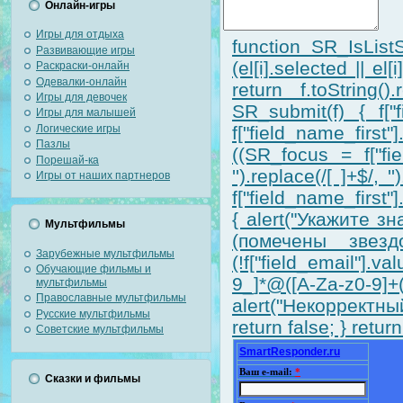
Онлайн-игры
Игры для отдыха
function SR_IsListS
Развивающие игры
(el[i].selected || el
Раскраски-онлайн
Одевалки-онлайн
return f.toString().
Игры для девочек
SR_submit(f) { f["f
Игры для малышей
Логические игры
f["field_name_first
Пазлы
((SR_focus = f["fiel
Порешай-ка
'').replace(/[ ]+$/,
Игры от наших партнеров
f["field_name_first"].
{ alert("Укажите 
Мультфильмы
(помечены звездо
Зарубежные мультфильмы
(!f["field_email"].v
Обучающие фильмы и
9_]*@([A-Za-z0-9]
мультфильмы
Православные мультфильмы
alert("Некорректный
Русские мультфильмы
return false; } return
Советские мультфильмы
SmartResponder.ru
Ваш e-mail:
*
Сказки и фильмы