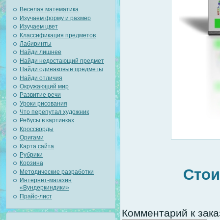
Веселая математика
Изучаем форму и размер
Изучаем цвет
Классификация предметов
Лабиринты
Найди лишнее
Найди недостающий предмет
Найди одинаковые предметы
Найди отличия
Окружающий мир
Развитие речи
Уроки рисования
Что перепутал художник
Ребусы в картинках
Кроссворды
Оригами
Карта сайта
Рубрики
Корзина
Стои
Методические разработки
Интернет-магазин
«Вундеркиндики»
Прайс-лист
Комментарий к зака