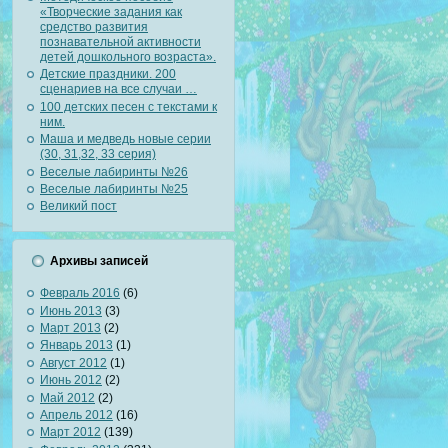
«Творческие задания как
средство развития
познавательной активности
детей дошкольного возраста».
Детские праздники. 200
сценариев на все случаи …
100 детских песен с текстами к
ним.
Маша и медведь новые серии
(30, 31,32, 33 серия)
Веселые лабиринты №26
Веселые лабиринты №25
Великий пост
Архивы записей
Февраль 2016
(6)
Июнь 2013
(3)
Март 2013
(2)
Январь 2013
(1)
Август 2012
(1)
Июнь 2012
(2)
Май 2012
(2)
Апрель 2012
(16)
Март 2012
(139)