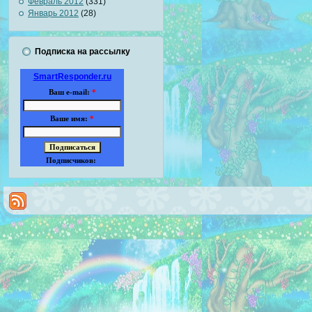
Февраль 2012
(331)
Январь 2012
(28)
Подписка на рассылку
SmartResponder.ru
Ваш e-mail:
*
Ваше имя:
*
Подписчиков: