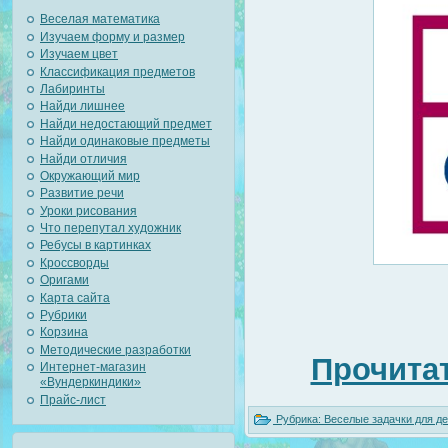
Веселая математика
Изучаем форму и размер
Изучаем цвет
Классификация предметов
Лабиринты
Найди лишнее
Найди недостающий предмет
Найди одинаковые предметы
Найди отличия
Окружающий мир
Развитие речи
Уроки рисования
Что перепутал художник
Ребусы в картинках
Кроссворды
Оригами
Карта сайта
Рубрики
Корзина
Методические разработки
Прочитат
Интернет-магазин
«Вундеркиндики»
Прайс-лист
Рубрика:
Веселые задачки для де