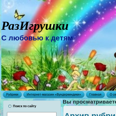
РазИгрушки
С любовью к детям
Рубрики
Интернет-магазин «Вундеркиндики»
Главная
О с
Вы просматриваете
Поиск по сайту
Архив рубри