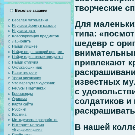
творческие с
Веселые задания
Веселая математика
Для маленьки
Изучаем форму и размер
Изучаем цвет
типа: «посмот
Классификация предметов
шедевр с ори
Лабиринты
Найди лишнее
внимательным
Найди недостающий предмет
Найди одинаковые предметы
привлекают к
Найди отличия
Окружающий мир
раскрашивани
Развитие речи
Уроки рисования
известных му
Что перепутал художник
Ребусы в картинках
с удовольств
Кроссворды
солдатиков и
Оригами
Карта сайта
раскрашивать 
Рубрики
Корзина
Методические разработки
В нашей колл
Интернет-магазин
«Вундеркиндики»
Прайс-лист