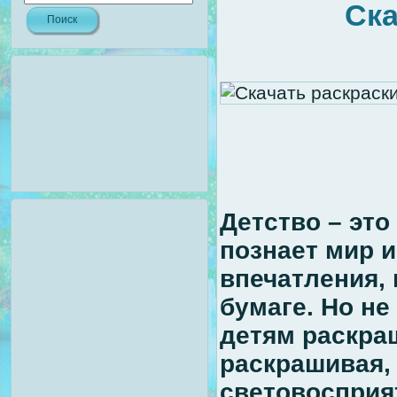
Ска
Детство – это
познает мир и
впечатления,
бумаге. Но н
детям раскра
раскрашивая,
световосприя