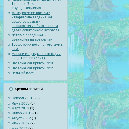
1 года до 7 лет
«ВундеркиндикИ»
Методическое пособие
«Творческие задания как
средство развития
познавательной активности
детей дошкольного возраста».
Детские праздники. 200
сценариев на все случаи …
100 детских песен с текстами к
ним.
Маша и медведь новые серии
(30, 31,32, 33 серия)
Веселые лабиринты №26
Веселые лабиринты №25
Великий пост
Архивы записей
Февраль 2016
(6)
Июнь 2013
(3)
Март 2013
(2)
Январь 2013
(1)
Август 2012
(1)
Июнь 2012
(2)
Май 2012
(2)