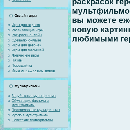
раскрасок гер
мультфильмов
Онлайн-игры
вы можете еж
Игры для отдыха
новую картинк
Развивающие игры
Раскраски-онлайн
любимыми ге
Одевалки-онлайн
Игры для девочек
Игры для малышей
Логические игры
Пазлы
Порешай-ка
Игры от наших партнеров
Мультфильмы
Зарубежные мультфильмы
Обучающие фильмы и
мультфильмы
Православные мультфильмы
Русские мультфильмы
Советские мультфильмы