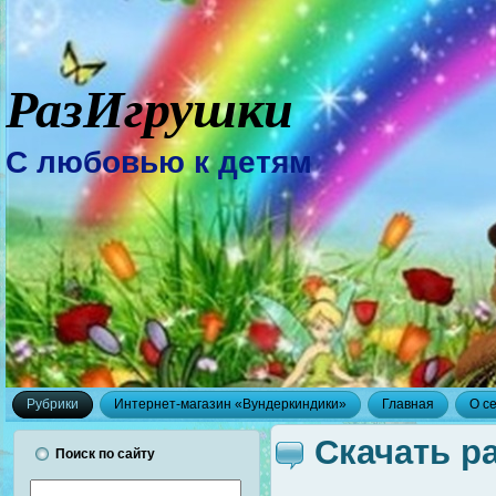
РазИгрушки
С любовью к детям
Рубрики
Интернет-магазин «Вундеркиндики»
Главная
О с
Скачать р
Поиск по сайту