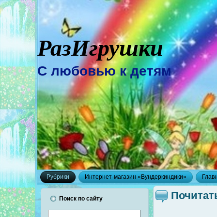
РазИгрушки
С любовью к детям
Рубрики
Интернет-магазин «Вундеркиндики»
Глав
Почитат
Поиск по сайту