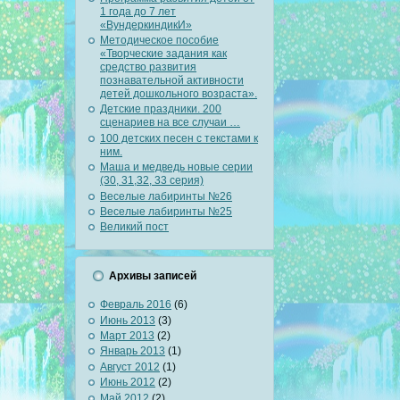
1 года до 7 лет
«ВундеркиндикИ»
Методическое пособие
«Творческие задания как
средство развития
познавательной активности
детей дошкольного возраста».
Детские праздники. 200
сценариев на все случаи …
100 детских песен с текстами к
ним.
Маша и медведь новые серии
(30, 31,32, 33 серия)
Веселые лабиринты №26
Веселые лабиринты №25
Великий пост
Архивы записей
Февраль 2016
(6)
Июнь 2013
(3)
Март 2013
(2)
Январь 2013
(1)
Август 2012
(1)
Июнь 2012
(2)
Май 2012
(2)