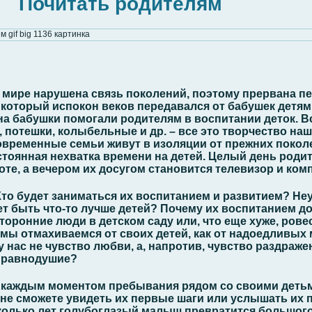
Почитать родителям
мире нарушена связь поколений, поэтому прервана пе
 который испокон веков передавался от бабушек детям 
а бабушки помогали родителям в воспитании деток. 
, потешки, колыбельные и др. – все это творчество наш
овременные семьи живут в изоляции от прежних покол
остоянная нехватка времени на детей. Целый день роди
те, а вечером их досугом становится телевизор и ком
 Кто будет заниматься их воспитанием и развитием? Не
т быть что-то лучше детей? Почему их воспитанием 
торонние люди в детском саду или, что еще хуже, рове
мы отмахиваемся от своих детей, как от надоедливых
 нас не чувство любви, а, напротив, чувство раздражен
, равнодушие?
 каждым моментом пребывания рядом со своими детьм
е не сможете увидеть их первые шаги или услышать их 
колько лет голубоглазый малыш превратится большого