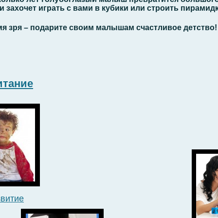
и захочет играть с вами в кубики или строить пирамидк
мя зря – подарите своим малышам счастливое детство!
итание
звитие