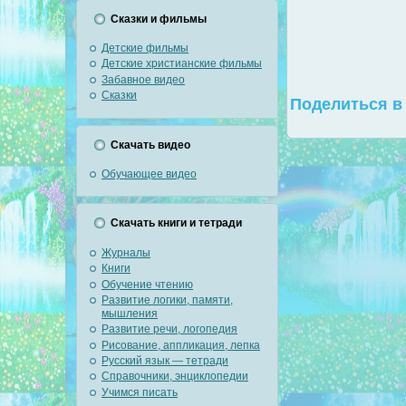
Сказки и фильмы
Детские фильмы
Детские христианские фильмы
Забавное видео
Сказки
Поделиться в 
Скачать видео
Обучающее видео
Скачать книги и тетради
Журналы
Книги
Обучение чтению
Развитие логики, памяти,
мышления
Развитие речи, логопедия
Рисование, аппликация, лепка
Русский язык — тетради
Справочники, энциклопедии
Учимся писать