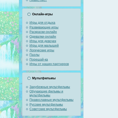
Онлайн-игры
Игры для отдыха
Развивающие игры
Раскраски-онлайн
Одевалки-онлайн
Игры для девочек
Игры для малышей
Логические игры
Пазлы
Порешай-ка
Игры от наших партнеров
Мультфильмы
Зарубежные мультфильмы
Обучающие фильмы и
мультфильмы
Православные мультфильмы
Русские мультфильмы
Советские мультфильмы