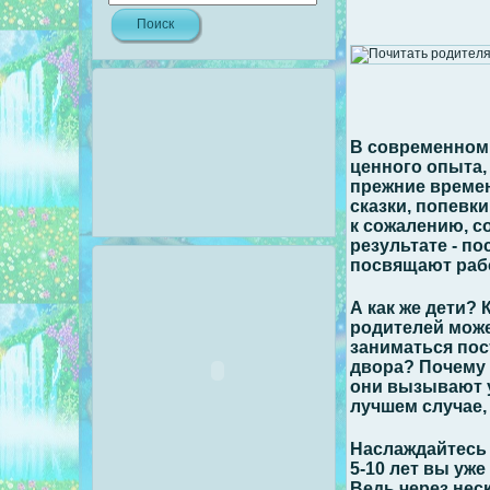
В современном 
ценного опыта,
прежние времен
сказки, попевки
к сожалению, с
результате - п
посвящают рабо
А как же дети?
родителей може
заниматься пос
двора? Почему 
они вызывают у
лучшем случае
Наслаждайтесь
5-10 лет вы уж
Ведь через нес