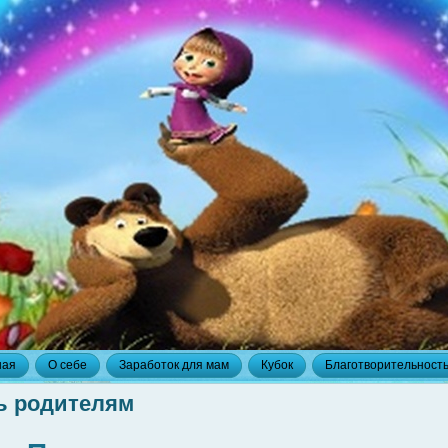
ная
О себе
Заработок для мам
Кубок
Благотворительност
ь родителям