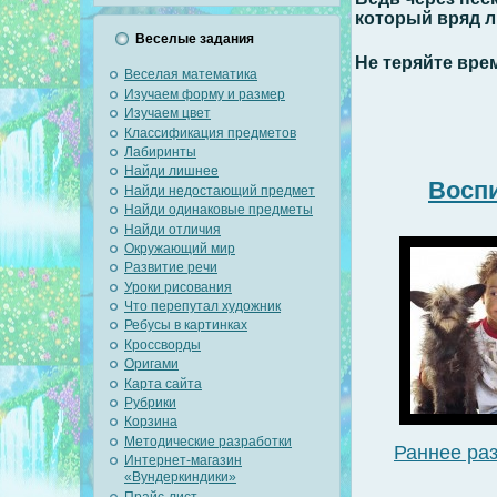
который вряд л
Веселые задания
Не теряйте вре
Веселая математика
Изучаем форму и размер
Изучаем цвет
Классификация предметов
Лабиринты
Найди лишнее
Восп
Найди недостающий предмет
Найди одинаковые предметы
Найди отличия
Окружающий мир
Развитие речи
Уроки рисования
Что перепутал художник
Ребусы в картинках
Кроссворды
Оригами
Карта сайта
Рубрики
Корзина
Методические разработки
Раннее ра
Интернет-магазин
«Вундеркиндики»
Прайс-лист