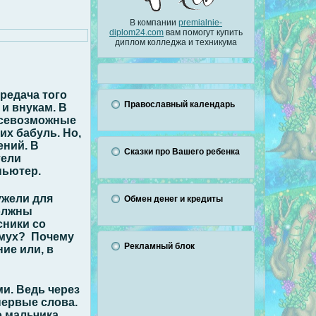
В компании
premialnie-
diplom24.com
вам помогут купить
диплом колледжа и техникума
редача того
Православный календарь
и внукам. В
Всевозможные
их бабуль. Но,
ений. В
Сказки про Вашего ребенка
тели
пьютер.
ужели для
Обмен денег и кредиты
должны
сники со
 мух? Почему
Рекламный блок
ие или, в
и. Ведь через
первые слова.
 мальчика,