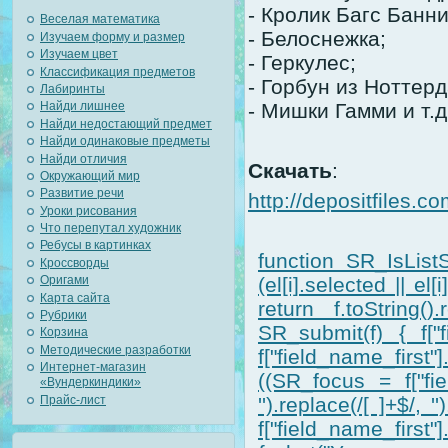
- Кролик Багс Банни
Веселая математика
- Белоснежка;
Изучаем форму и размер
Изучаем цвет
- Геркулес;
Классификация предметов
- Горбун из Ноттер
Лабиринты
Найди лишнее
- Мишки Гамми и т.д
Найди недостающий предмет
Найди одинаковые предметы
Найди отличия
Скачать
:
Окружающий мир
Развитие речи
http://depositfiles.co
Уроки рисования
Что перепутал художник
Ребусы в картинках
function SR_IsListS
Кроссворды
Оригами
(el[i].selected || el
Карта сайта
return f.toString().
Рубрики
SR_submit(f) { f["f
Корзина
Методические разработки
f["field_name_first
Интернет-магазин
((SR_focus = f["fiel
«Вундеркиндики»
Прайс-лист
'').replace(/[ ]+$/,
f["field_name_first"].