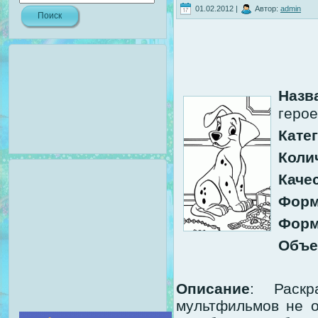
01.02.2012 |
Автор:
admin
Назв
геро
Кате
Коли
Каче
Форм
Форм
Объ
Описание
: Раскр
мультфильмов не о