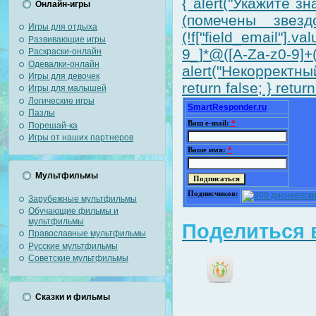
{ alert("Укажите 
Онлайн-игры
(помечены звездо
Игры для отдыха
(!f["field_email"].v
Развивающие игры
9_]*@([A-Za-z0-9]
Раскраски-онлайн
Одевалки-онлайн
alert("Некорректный
Игры для девочек
return false; } return
Игры для малышей
Логические игры
SmartResponder.ru
Пазлы
Ваш e-mail:
*
Порешай-ка
Игры от наших партнеров
Ваше имя:
*
Мультфильмы
Подписчиков:
Зарубежные мультфильмы
Обучающие фильмы и
мультфильмы
Поделиться в
Православные мультфильмы
Русские мультфильмы
Советские мультфильмы
Сказки и фильмы