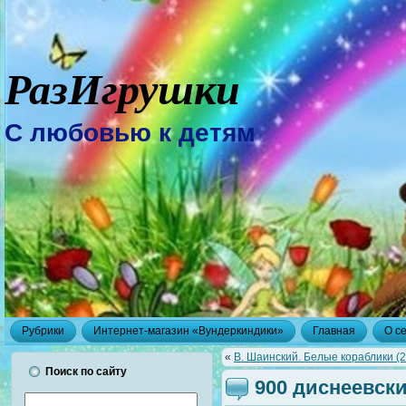
РазИгрушки
С любовью к детям
Рубрики
Интернет-магазин «Вундеркиндики»
Главная
О с
«
В. Шаинский. Белые кораблики (
Поиск по сайту
900 диснеевски