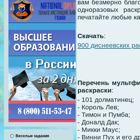
вам безмерно благ
одноразовых раск
печатайте любые ка
Скачать
:
900 диснеевских рас
Перечень мультф
раскраски
:
- 101 долматинец;
- Король Лев;
- Тимон и Пумба;
- Доналд Дак;
- Микки Маус;
- Винни Пух и его д
Веселые задания