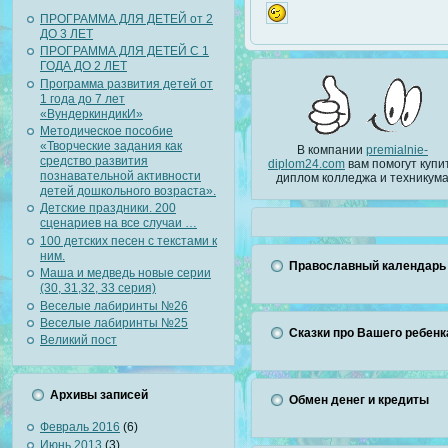
ПРОГРАММА ДЛЯ ДЕТЕЙ от 2
ДО 3 ЛЕТ
ПРОГРАММА ДЛЯ ДЕТЕЙ С 1
ГОДА ДО 2 ЛЕТ
Программа развития детей от
1 года до 7 лет
«ВундеркиндикИ»
Методическое пособие
«Творческие задания как
В компании
premialnie-
средство развития
diplom24.com
вам помогут купи
познавательной активности
диплом колледжа и техникум
детей дошкольного возраста».
Детские праздники. 200
сценариев на все случаи …
100 детских песен с текстами к
ним.
Православный календарь
Маша и медведь новые серии
(30, 31,32, 33 серия)
Веселые лабиринты №26
Веселые лабиринты №25
Сказки про Вашего ребенк
Великий пост
Архивы записей
Обмен денег и кредиты
Февраль 2016
(6)
Июнь 2013
(3)