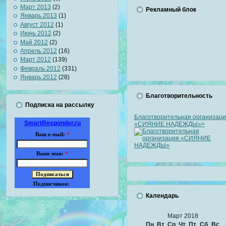
Март 2013
(2)
Рекламный блок
Январь 2013
(1)
Август 2012
(1)
Июнь 2012
(2)
Май 2012
(2)
Апрель 2012
(16)
Март 2012
(139)
Февраль 2012
(331)
Январь 2012
(28)
Благотворительность
Подписка на рассылку
Благотворительная организац
SmartResponder.ru
«СИЯНИЕ НАДЕЖДЫ»>
Ваш e-mail:
*
Ваше имя:
*
Подписчиков:
Календарь
Март 2018
Пн
Вт
Ср
Чт
Пт
Сб
Вс