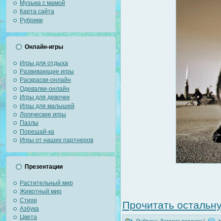
Музыка с мамой
Карта сайта
Рубрики
Онлайн-игры
Игры для отдыха
Развивающие игры
Раскраски-онлайн
Одевалки-онлайн
Игры для девочек
Игры для малышей
Логические игры
Пазлы
Порешай-ка
Игры от наших партнеров
Презентации
Растительный мир
Животный мир
Стихи
Прочитать остальну
Азбука
Цвета