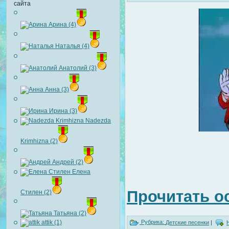
сайта
Арина (4)
Наталья (4)
Анатолий (3)
Анна (3)
Ирина (3)
Nadezda
Krimhizna (2)
Андрей (2)
Елена
Прочитать о
Стилен (2)
Татьяна (2)
attik (1)
Рубрика:
Детские песенки
|