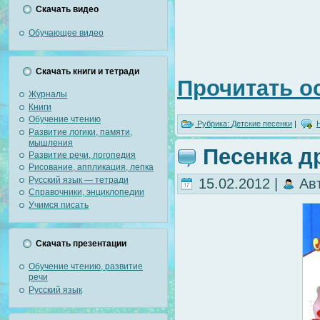
Скачать видео
Обучающее видео
Скачать книги и тетради
Прочитать о
Журналы
Книги
Обучение чтению
Рубрика:
Детские песенки
|
Развитие логики, памяти,
мышления
Песенка д
Развитие речи, логопедия
Рисование, аппликация, лепка
Русский язык — тетради
15.02.2012 |
Ав
Справочники, энциклопедии
Учимся писать
Скачать презентации
Обучение чтению, развитие
речи
Русский язык