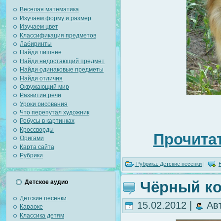
Веселая математика
Изучаем форму и размер
Изучаем цвет
Классификация предметов
Лабиринты
Найди лишнее
Найди недостающий предмет
Найди одинаковые предметы
Найди отличия
Окружающий мир
Развитие речи
Уроки рисования
Что перепутал художник
Ребусы в картинках
Кроссворды
Прочитат
Оригами
Карта сайта
Рубрики
Рубрика:
Детские песенки
|
Чёрный ко
Детское аудио
Детские песенки
15.02.2012 |
Ав
Караоке
Классика детям