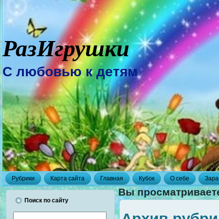
РазИгрушки
С любовью к детям
Рубрики
Карта сайта
Главная
Кубок
О себе
Зара
Вы просматриваете
Поиск по сайту
Архив рубри