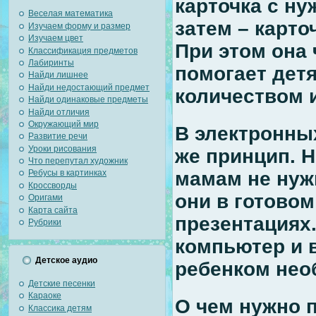
карточка с ну
Веселая математика
затем – карт
Изучаем форму и размер
Изучаем цвет
При этом она 
Классификация предметов
Лабиринты
помогает дет
Найди лишнее
Найди недостающий предмет
количеством 
Найди одинаковые предметы
Найди отличия
Окружающий мир
В электронны
Развитие речи
Уроки рисования
же принцип. 
Что перепутал художник
мамам не нуж
Ребусы в картинках
Кроссворды
они в готовом
Оригами
Карта сайта
презентациях
Рубрики
компьютер и в
Детское аудио
ребенком нео
Детские песенки
Караоке
О чем нужно 
Классика детям