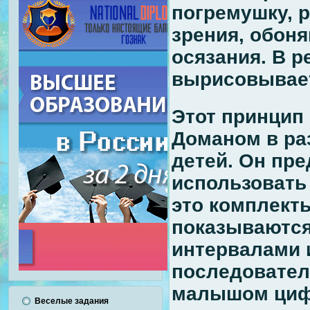
погремушку, р
зрения, обоня
осязания. В р
вырисовывает
Этот принцип
Доманом в ра
детей. Он пр
использовать
это комплекты
показываются
интервалами 
последовател
малышом цифр
Веселые задания