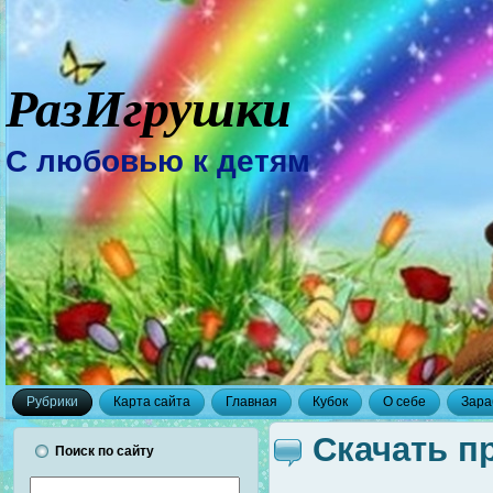
РазИгрушки
С любовью к детям
Рубрики
Карта сайта
Главная
Кубок
О себе
Зара
Скачать п
Поиск по сайту