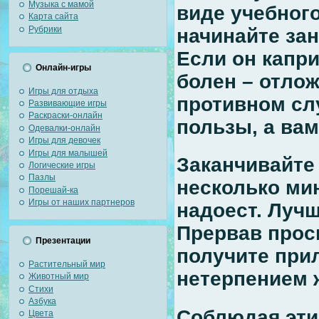
Музыка с мамой
виде учебного
Карта сайта
Рубрики
начинайте зан
Если он капри
Онлайн-игры
болен – отлож
Игры для отдыха
противном слу
Развивающие игры
Раскраски-онлайн
пользы, а вам
Одевалки-онлайн
Игры для девочек
Игры для малышей
Заканчивайте
Логические игры
Пазлы
несколько мин
Порешай-ка
Игры от наших партнеров
надоест. Луч
Прервав прос
Презентации
получите прил
Растительный мир
нетерпением 
Животный мир
Стихи
Азбука
Соблюдая эти
Цвета