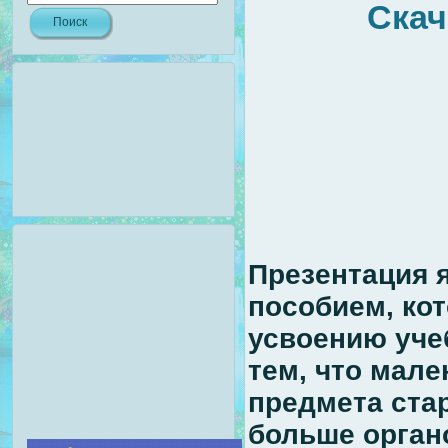
Скач
Презентация 
пособием, ко
усвоению учеб
тем, что мале
предмета ста
больше органо