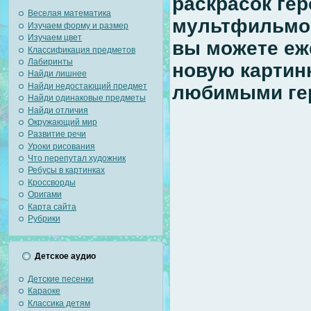
раскрасок гер
Веселая математика
мультфильмов
Изучаем форму и размер
Изучаем цвет
вы можете еж
Классификация предметов
Лабиринты
новую картинк
Найди лишнее
Найди недостающий предмет
любимыми ге
Найди одинаковые предметы
Найди отличия
Окружающий мир
Развитие речи
Уроки рисования
Что перепутал художник
Ребусы в картинках
Кроссворды
Оригами
Карта сайта
Рубрики
Детское аудио
Детские песенки
Караоке
Классика детям