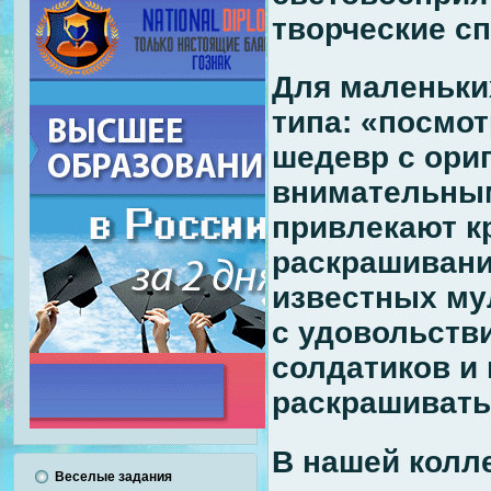
творческие с
Для маленьки
типа: «посмот
шедевр с ори
внимательным
привлекают к
раскрашивани
известных му
с удовольств
солдатиков и
раскрашивать 
В нашей колл
Веселые задания