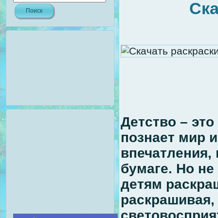
Ска
Детство – это
познает мир и
впечатления,
бумаге. Но н
детям раскра
раскрашивая,
световосприя