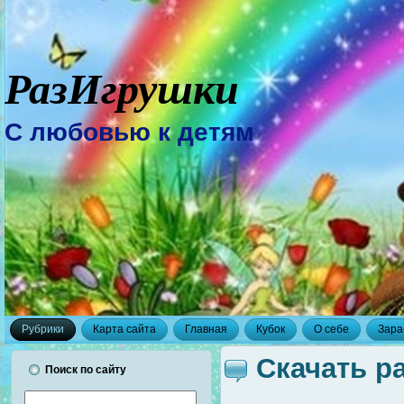
РазИгрушки
С любовью к детям
Рубрики
Карта сайта
Главная
Кубок
О себе
Зара
Скачать р
Поиск по сайту