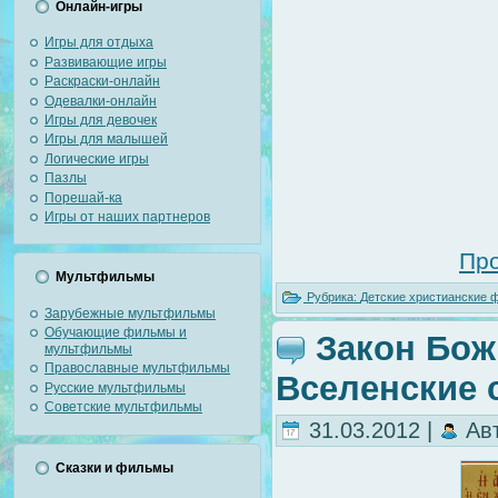
Онлайн-игры
Игры для отдыха
Развивающие игры
Раскраски-онлайн
Одевалки-онлайн
Игры для девочек
Игры для малышей
Логические игры
Пазлы
Порешай-ка
Игры от наших партнеров
Про
Мультфильмы
Рубрика:
Детские христианские
Зарубежные мультфильмы
Обучающие фильмы и
Закон Бож
мультфильмы
Православные мультфильмы
Вселенские 
Русские мультфильмы
Советские мультфильмы
31.03.2012 |
Ав
Сказки и фильмы