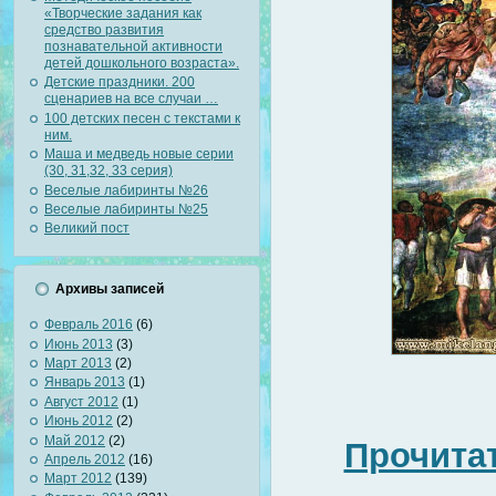
«Творческие задания как
средство развития
познавательной активности
детей дошкольного возраста».
Детские праздники. 200
сценариев на все случаи …
100 детских песен с текстами к
ним.
Маша и медведь новые серии
(30, 31,32, 33 серия)
Веселые лабиринты №26
Веселые лабиринты №25
Великий пост
Архивы записей
Февраль 2016
(6)
Июнь 2013
(3)
Март 2013
(2)
Январь 2013
(1)
Август 2012
(1)
Июнь 2012
(2)
Май 2012
(2)
Прочитат
Апрель 2012
(16)
Март 2012
(139)