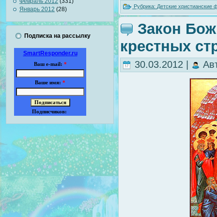
Февраль 2012
(331)
Рубрика:
Детские христианские
Январь 2012
(28)
Закон Бож
Подписка на рассылку
крестных ст
SmartResponder.ru
30.03.2012 |
Ав
Ваш e-mail:
*
Ваше имя:
*
Подписчиков: