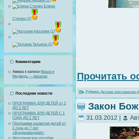
Андрей (2)
Елена
Стилен (2)
Наталия (2)
Татьяна (2)
Комментарии
Амира
к записи
Маша и
Прочитать о
Медведь — караоке
Рубрика:
Детские христианские
Последние новости
Закон Бож
ПРОГРАММА ДЛЯ ДЕТЕЙ от 2
ДО 3 ЛЕТ
ПРОГРАММА ДЛЯ ДЕТЕЙ С 1
31.03.2012 |
Ав
ГОДА ДО 2 ЛЕТ
Программа развития детей от
1 года до 7 лет
«ВундеркиндикИ»
Методическое пособие