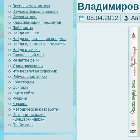
Владимиров
Веселая математика
Изучаем форму и размер
08.04.2012 |
Ав
Изучаем цвет
Классификация предметов
Лабиринты
Найди лишнее
Найди недостающий предмет
Найди одинаковые предметы
Найди отличия
Окружающий мир
Развитие речи
Уроки рисования
Что перепутал художник
Ребусы в картинках
Кроссворды
Оригами
Карта сайта
Рубрики
Корзина
Методические разработки
Интернет-магазин
«Вундеркиндики»
Прайс-лист