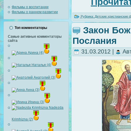
Прочитат
Фильмы о воспитании
Фильмы о раннем развитии
Рубрика:
Детские христианские
Закон Бож
Топ комментаторы
Самые активные комментаторы
Послания
сайта
31.03.2012 |
Ав
Арина (4)
Наталья (4)
Анатолий (3)
Анна (3)
Ирина (3)
Nadezda
Krimhizna (2)