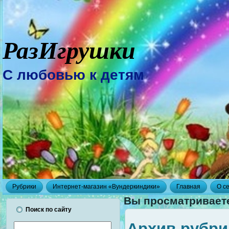
РазИгрушки
С любовью к детям
Рубрики
Интернет-магазин «Вундеркиндики»
Главная
О с
Вы просматриваете
Поиск по сайту
Архив рубри