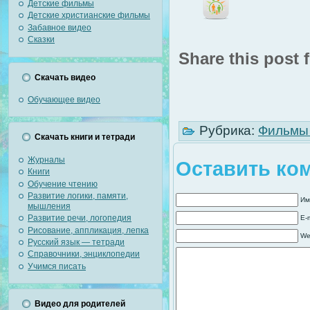
Детские фильмы
Детские христианские фильмы
Забавное видео
Сказки
Share this post f
Скачать видео
Обучающее видео
Рубрика:
Фильмы 
Скачать книги и тетради
Журналы
Оставить ко
Книги
Обучение чтению
Развитие логики, памяти,
Им
мышления
Развитие речи, логопедия
E-
Рисование, аппликация, лепка
We
Русский язык — тетради
Справочники, энциклопедии
Учимся писать
Видео для родителей