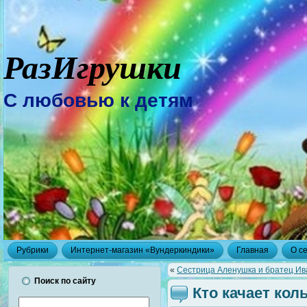
РазИгрушки
С любовью к детям
Рубрики
Интернет-магазин «Вундеркиндики»
Главная
О с
«
Сестрица Аленушка и братец И
Поиск по сайту
Кто качает ко