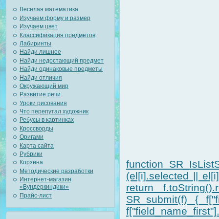
Веселая математика
Изучаем форму и размер
Изучаем цвет
Классификация предметов
Лабиринты
Найди лишнее
Найди недостающий предмет
Найди одинаковые предметы
Найди отличия
Окружающий мир
Развитие речи
Уроки рисования
Что перепутал художник
Ребусы в картинках
Кроссворды
Оригами
Карта сайта
Рубрики
function SR_IsListS
Корзина
Методические разработки
(el[i].selected || el
Интернет-магазин
return f.toString().
«Вундеркиндики»
Прайс-лист
SR_submit(f) { f["f
f["field_name_first