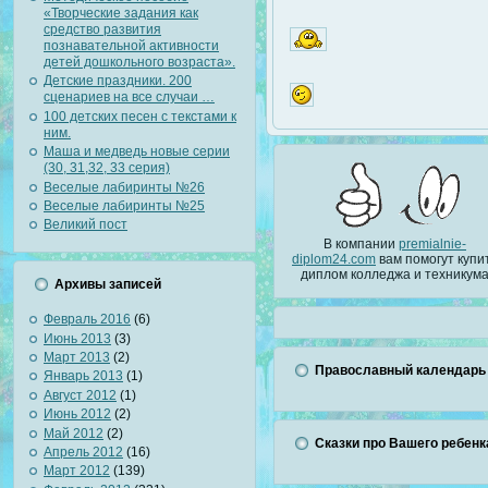
«Творческие задания как
средство развития
познавательной активности
детей дошкольного возраста».
Детские праздники. 200
сценариев на все случаи …
100 детских песен с текстами к
ним.
Маша и медведь новые серии
(30, 31,32, 33 серия)
Веселые лабиринты №26
Веселые лабиринты №25
Великий пост
В компании
premialnie-
diplom24.com
вам помогут купи
диплом колледжа и техникум
Архивы записей
Февраль 2016
(6)
Июнь 2013
(3)
Март 2013
(2)
Православный календарь
Январь 2013
(1)
Август 2012
(1)
Июнь 2012
(2)
Май 2012
(2)
Сказки про Вашего ребенк
Апрель 2012
(16)
Март 2012
(139)