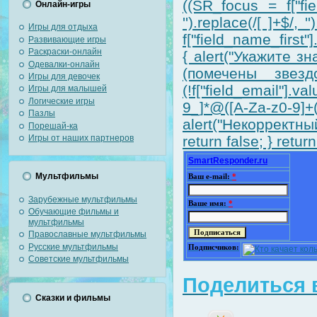
((SR_focus = f["fiel
Онлайн-игры
'').replace(/[ ]+$/,
Игры для отдыха
f["field_name_first"].
Развивающие игры
Раскраски-онлайн
{ alert("Укажите 
Одевалки-онлайн
(помечены звездо
Игры для девочек
(!f["field_email"].v
Игры для малышей
Логические игры
9_]*@([A-Za-z0-9]
Пазлы
alert("Некорректный
Порешай-ка
Игры от наших партнеров
return false; } return
SmartResponder.ru
Мультфильмы
Ваш e-mail:
*
Зарубежные мультфильмы
Ваше имя:
*
Обучающие фильмы и
мультфильмы
Православные мультфильмы
Русские мультфильмы
Подписчиков:
Советские мультфильмы
Поделиться в
Сказки и фильмы