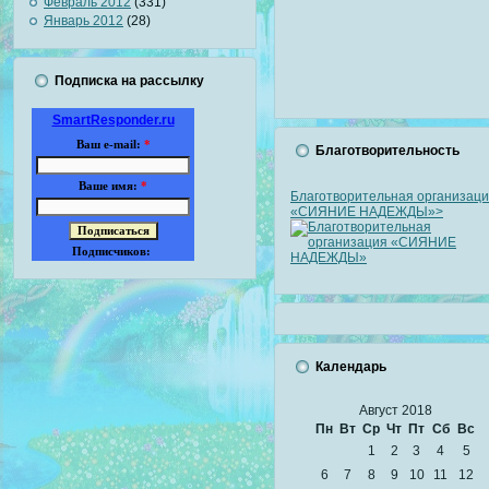
Февраль 2012
(331)
Январь 2012
(28)
Подписка на рассылку
SmartResponder.ru
Ваш e-mail:
*
Благотворительность
Ваше имя:
*
Благотворительная организац
«СИЯНИЕ НАДЕЖДЫ»>
Подписчиков:
Календарь
Август 2018
Пн
Вт
Ср
Чт
Пт
Сб
Вс
1
2
3
4
5
6
7
8
9
10
11
12