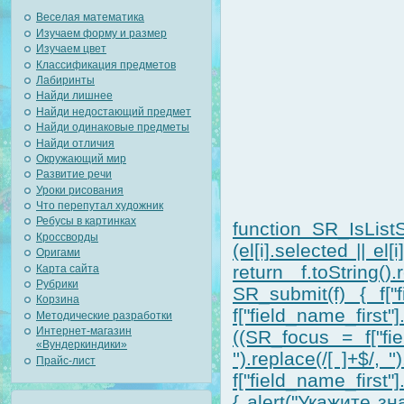
Веселая математика
Изучаем форму и размер
Изучаем цвет
Классификация предметов
Лабиринты
Найди лишнее
Найди недостающий предмет
Найди одинаковые предметы
Найди отличия
Окружающий мир
Развитие речи
Уроки рисования
Что перепутал художник
Ребусы в картинках
function SR_IsListS
Кроссворды
(el[i].selected || el
Оригами
return f.toString().
Карта сайта
Рубрики
SR_submit(f) { f["f
Корзина
f["field_name_first
Методические разработки
Интернет-магазин
((SR_focus = f["fiel
«Вундеркиндики»
'').replace(/[ ]+$/,
Прайс-лист
f["field_name_first"].
{ alert("Укажите 