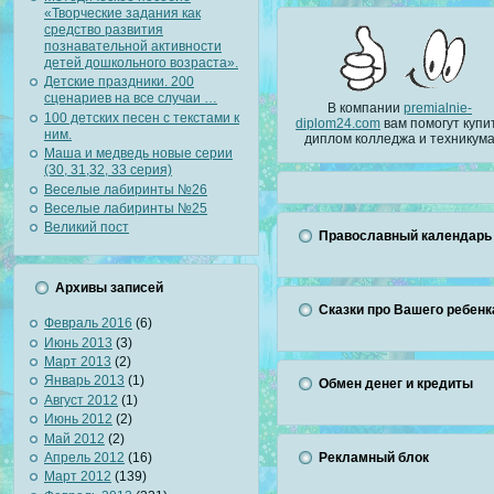
«Творческие задания как
средство развития
познавательной активности
детей дошкольного возраста».
Детские праздники. 200
сценариев на все случаи …
В компании
premialnie-
100 детских песен с текстами к
diplom24.com
вам помогут купи
ним.
диплом колледжа и техникум
Маша и медведь новые серии
(30, 31,32, 33 серия)
Веселые лабиринты №26
Веселые лабиринты №25
Великий пост
Православный календарь
Архивы записей
Сказки про Вашего ребенк
Февраль 2016
(6)
Июнь 2013
(3)
Март 2013
(2)
Январь 2013
(1)
Обмен денег и кредиты
Август 2012
(1)
Июнь 2012
(2)
Май 2012
(2)
Апрель 2012
(16)
Рекламный блок
Март 2012
(139)