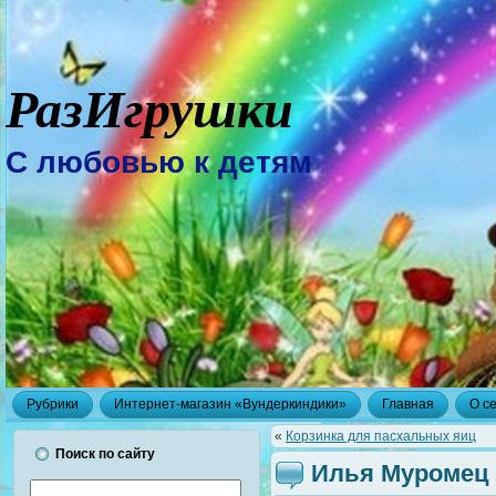
РазИгрушки
С любовью к детям
Рубрики
Интернет-магазин «Вундеркиндики»
Главная
О с
«
Корзинка для пасхальных яиц
Поиск по сайту
Илья Муромец 