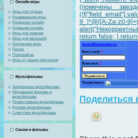
Онлайн-игры
(помечены звездо
Игры для отдыха
(!f["field_email"].v
Развивающие игры
9_]*@([A-Za-z0-9]
Раскраски-онлайн
alert("Некорректный
Одевалки-онлайн
Игры для девочек
return false; } return
Игры для малышей
Логические игры
SmartResponder.ru
Пазлы
Ваш e-mail:
*
Порешай-ка
Игры от наших партнеров
Ваше имя:
*
Мультфильмы
Подписчиков:
Зарубежные мультфильмы
Обучающие фильмы и
Поделиться в
мультфильмы
Православные мультфильмы
Русские мультфильмы
Советские мультфильмы
Сказки и фильмы