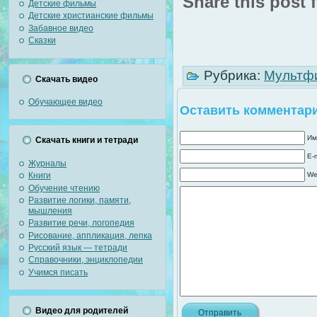
Share this post f
Детские фильмы
Детские христианские фильмы
Забавное видео
Сказки
Рубрика:
Мультф
Скачать видео
Обучающее видео
Оставить комментар
Им
Скачать книги и тетради
E-
Журналы
Книги
We
Обучение чтению
Развитие логики, памяти,
мышления
Развитие речи, логопедия
Рисование, аппликация, лепка
Русский язык — тетради
Справочники, энциклопедии
Учимся писать
Видео для родителей