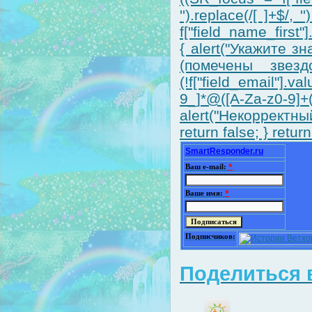
'').replace(/[ ]+$/,
f["field_name_first"].
{ alert("Укажите 
(помечены звездо
(!f["field_email"].v
9_]*@([A-Za-z0-9]
alert("Некорректный
return false; } return
SmartResponder.ru
Ваш e-mail:
*
Ваше имя:
*
Подписчиков:
Поделиться в