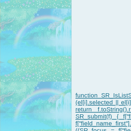
function SR_IsListS
(el[i].selected || el
return f.toString().
SR_submit(f) { f["f
f["field_name_first
((SR_focus = f["fiel