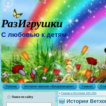
РазИгрушки
С любовью к детям
Рубрики
Интернет-магазин «Вундеркиндики»
Главная
О с
«
Сказки и Истории 183-204
Поиск по сайту
Истории Ветхо