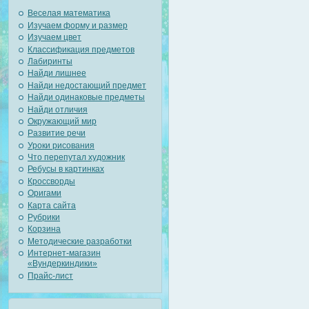
Веселая математика
Изучаем форму и размер
Изучаем цвет
Классификация предметов
Лабиринты
Найди лишнее
Найди недостающий предмет
Найди одинаковые предметы
Найди отличия
Окружающий мир
Развитие речи
Уроки рисования
Что перепутал художник
Ребусы в картинках
Кроссворды
Оригами
Карта сайта
Рубрики
Корзина
Методические разработки
Интернет-магазин
«Вундеркиндики»
Прайс-лист