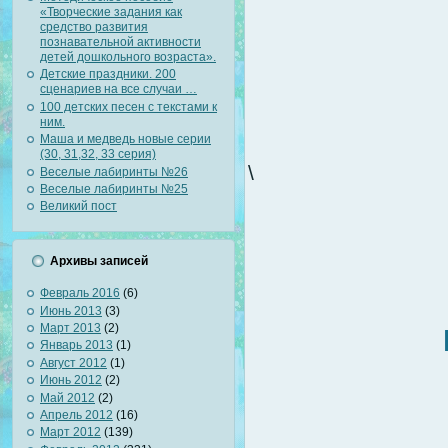
«Творческие задания как
средство развития
познавательной активности
детей дошкольного возраста».
Детские праздники. 200
сценариев на все случаи …
100 детских песен с текстами к
ним.
Маша и медведь новые серии
(30, 31,32, 33 серия)
\
Веселые лабиринты №26
Веселые лабиринты №25
Великий пост
Архивы записей
Февраль 2016
(6)
Июнь 2013
(3)
Март 2013
(2)
Январь 2013
(1)
Август 2012
(1)
Июнь 2012
(2)
Май 2012
(2)
Апрель 2012
(16)
Март 2012
(139)