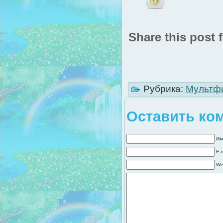
Share this post f
Рубрика:
Мультф
Оставить ко
Им
E-
We